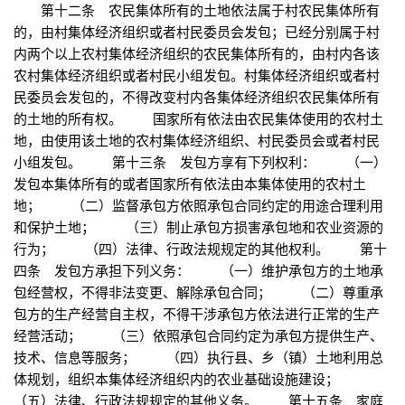
第十二条 农民集体所有的土地依法属于村农民集体所有
的，由村集体经济组织或者村民委员会发包；已经分别属于村
内两个以上农村集体经济组织的农民集体所有的，由村内各该
农村集体经济组织或者村民小组发包。村集体经济组织或者村
民委员会发包的，不得改变村内各集体经济组织农民集体所有
的土地的所有权。 国家所有依法由农民集体使用的农村土
地，由使用该土地的农村集体经济组织、村民委员会或者村民
小组发包。 第十三条 发包方享有下列权利： （一）
发包本集体所有的或者国家所有依法由本集体使用的农村土
地； （二）监督承包方依照承包合同约定的用途合理利用
和保护土地； （三）制止承包方损害承包地和农业资源的
行为； （四）法律、行政法规规定的其他权利。 第十
四条 发包方承担下列义务： （一）维护承包方的土地承
包经营权，不得非法变更、解除承包合同； （二）尊重承
包方的生产经营自主权，不得干涉承包方依法进行正常的生产
经营活动； （三）依照承包合同约定为承包方提供生产、
技术、信息等服务； （四）执行县、乡（镇）土地利用总
体规划，组织本集体经济组织内的农业基础设施建设；
（五）法律、行政法规规定的其他义务。 第十五条 家庭