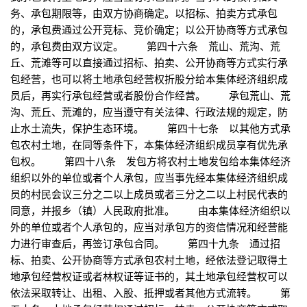
务、承包期限等，由双方协商确定。以招标、拍卖方式承包
的，承包费通过公开竞标、竞价确定；以公开协商等方式承包
的，承包费由双方议定。 第四十六条 荒山、荒沟、荒
丘、荒滩等可以直接通过招标、拍卖、公开协商等方式实行承
包经营，也可以将土地承包经营权折股分给本集体经济组织成
员后，再实行承包经营或者股份合作经营。 承包荒山、荒
沟、荒丘、荒滩的，应当遵守有关法律、行政法规的规定，防
止水土流失，保护生态环境。 第四十七条 以其他方式承
包农村土地，在同等条件下，本集体经济组织成员享有优先承
包权。 第四十八条 发包方将农村土地发包给本集体经济
组织以外的单位或者个人承包，应当事先经本集体经济组织成
员的村民会议三分之二以上成员或者三分之二以上村民代表的
同意，并报乡（镇）人民政府批准。 由本集体经济组织以
外的单位或者个人承包的，应当对承包方的资信情况和经营能
力进行审查后，再签订承包合同。 第四十九条 通过招
标、拍卖、公开协商等方式承包农村土地，经依法登记取得土
地承包经营权证或者林权证等证书的，其土地承包经营权可以
依法采取转让、出租、入股、抵押或者其他方式流转。 第