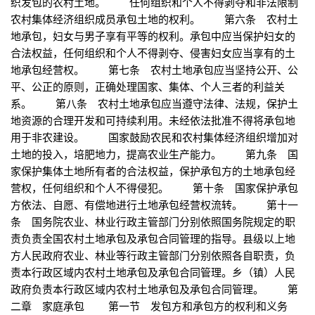
织发包的农村土地。 任何组织和个人不得剥夺和非法限制
农村集体经济组织成员承包土地的权利。 第六条 农村土
地承包，妇女与男子享有平等的权利。承包中应当保护妇女的
合法权益，任何组织和个人不得剥夺、侵害妇女应当享有的土
地承包经营权。 第七条 农村土地承包应当坚持公开、公
平、公正的原则，正确处理国家、集体、个人三者的利益关
系。 第八条 农村土地承包应当遵守法律、法规，保护土
地资源的合理开发和可持续利用。未经依法批准不得将承包地
用于非农建设。 国家鼓励农民和农村集体经济组织增加对
土地的投入，培肥地力，提高农业生产能力。 第九条 国
家保护集体土地所有者的合法权益，保护承包方的土地承包经
营权，任何组织和个人不得侵犯。 第十条 国家保护承包
方依法、自愿、有偿地进行土地承包经营权流转。 第十一
条 国务院农业、林业行政主管部门分别依照国务院规定的职
责负责全国农村土地承包及承包合同管理的指导。县级以上地
方人民政府农业、林业等行政主管部门分别依照各自职责，负
责本行政区域内农村土地承包及承包合同管理。乡（镇）人民
政府负责本行政区域内农村土地承包及承包合同管理。 第
二章 家庭承包 第一节 发包方和承包方的权利和义务