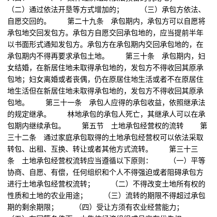
（二）通过依法开垦等方式增加的； （三）承包方依法、
自愿交回的。 第二十九条 承包期内，承包方可以自愿将
承包地交回发包方。承包方自愿交回承包地的，应当提前半年
以书面形式通知发包方。承包方在承包期内交回承包地的，在
承包期内不得再要求承包土地。 第三十条 承包期内，妇
女结婚，在新居住地未取得承包地的，发包方不得收回其原承
包地；妇女离婚或者丧偶，仍在原居住地生活或者不在原居住
地生活但在新居住地未取得承包地的，发包方不得收回其原承
包地。 第三十一条 承包人应得的承包收益，依照继承法
的规定继承。 林地承包的承包人死亡，其继承人可以在承
包期内继续承包。 第五节 土地承包经营权的流转 第
三十二条 通过家庭承包取得的土地承包经营权可以依法采取
转包、出租、互换、转让或者其他方式流转。 第三十三
条 土地承包经营权流转应当遵循以下原则： （一）平等
协商、自愿、有偿，任何组织和个人不得强迫或者阻碍承包方
进行土地承包经营权流转； （二）不得改变土地所有权的
性质和土地的农业用途； （三）流转的期限不得超过承包
期的剩余期限； （四）受让方须有农业经营能力；