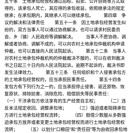
五十条 土地承包经营权通过招标、拍卖、公开协商等方式取
得的，该承包人死亡，其应得的承包收益，依照继承法的规定
继承；在承包期内，其继承人可以继续承包。 第四章 争
议的解决和法律责任 第五十一条 因土地承包经营发生纠
纷的，双方当事人可以通过协商解决，也可以请求村民委员
会、乡（镇）人民政府等调解解决。 当事人不愿协商、调
解或者协商、调解不成的，可以向农村土地承包仲裁机构申请
仲裁，也可以直接向人民法院起诉。 第五十二条 当事人
对农村土地承包仲裁机构的仲裁裁决不服的，可以在收到裁决
书之日起三十日内向人民法院起诉。逾期不起诉的，裁决书即
发生法律效力。 第五十三条 任何组织和个人侵害承包方
的土地承包经营权的，应当承担民事责任。 第五十四条
发包方有下列行为之一的，应当承担停止侵害、返还原物、恢
复原状、排除妨害、消除危险、赔偿损失等民事责任：
（一）干涉承包方依法享有的生产经营自主权； （二）违
反本法规定收回、调整承包地； （三）强迫或者阻碍承包
方进行土地承包经营权流转； （四）假借少数服从多数强
迫承包方放弃或者变更土地承包经营权而进行土地承包经营权
流转； （五）以划分“口粮田”和“责任田”等为由收回承包地