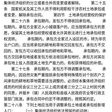
集体经济组织的分立或者合并而变更或者解除。 第二十五
条 国家机关及其工作人员不得利用职权干涉农村土地承包或
者变更、解除承包合同。 第四节 土地承包经营权的保护
第二十六条 承包期内，发包方不得收回承包地。 承
包期内，承包方全家迁入小城镇落户的，应当按照承包方的意
愿，保留其土地承包经营权或者允许其依法进行土地承包经营
权流转。 承包期内，承包方全家迁入设区的市，转为非农
业户口的，应当将承包的耕地和草地交回发包方。承包方不交
回的，发包方可以收回承包的耕地和草地。 承包期内，承
包方交回承包地或者发包方依法收回承包地时，承包方对其在
承包地上投入而提高土地生产能力的，有权获得相应的补偿。
第二十七条 承包期内，发包方不得调整承包地。 承
包期内，因自然灾害严重毁损承包地等特殊情形对个别农户之
间承包的耕地和草地需要适当调整的，必须经本集体经济组织
成员的村民会议三分之二以上成员或者三分之二以上村民代表
的同意，并报乡（镇）人民政府和县级人民政府农业等行政主
管部门批准。承包合同中约定不得调整的，按照其约定。
第二十八条 下列土地应当用于调整承包土地或者承包给新增
人口： （一）集体经济组织依法预留的机动地；