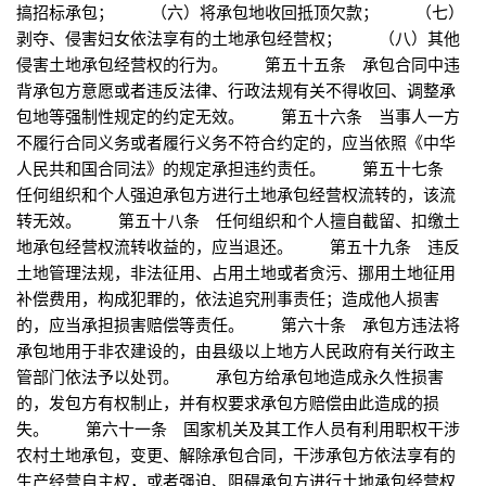
搞招标承包； （六）将承包地收回抵顶欠款； （七）
剥夺、侵害妇女依法享有的土地承包经营权； （八）其他
侵害土地承包经营权的行为。 第五十五条 承包合同中违
背承包方意愿或者违反法律、行政法规有关不得收回、调整承
包地等强制性规定的约定无效。 第五十六条 当事人一方
不履行合同义务或者履行义务不符合约定的，应当依照《中华
人民共和国合同法》的规定承担违约责任。 第五十七条
任何组织和个人强迫承包方进行土地承包经营权流转的，该流
转无效。 第五十八条 任何组织和个人擅自截留、扣缴土
地承包经营权流转收益的，应当退还。 第五十九条 违反
土地管理法规，非法征用、占用土地或者贪污、挪用土地征用
补偿费用，构成犯罪的，依法追究刑事责任；造成他人损害
的，应当承担损害赔偿等责任。 第六十条 承包方违法将
承包地用于非农建设的，由县级以上地方人民政府有关行政主
管部门依法予以处罚。 承包方给承包地造成永久性损害
的，发包方有权制止，并有权要求承包方赔偿由此造成的损
失。 第六十一条 国家机关及其工作人员有利用职权干涉
农村土地承包，变更、解除承包合同，干涉承包方依法享有的
生产经营自主权，或者强迫、阻碍承包方进行土地承包经营权