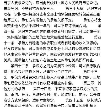
当事人要求登记的，应当向县级以上地方人民政府申请登记。
未经登记，不得对抗善意第三人。 第三十九条 承包方可
以在一定期限内将部分或者全部土地承包经营权转包或者出租
给第三方，承包方与发包方的承包关系不变。 承包方将土
地交由他人代耕不超过一年的，可以不签订书面合同。 第
四十条 承包方之间为方便耕种或者各自需要，可以对属于同
一集体经济组织的土地的土地承包经营权进行互换。 第四
十一条 承包方有稳定的非农职业或者有稳定的收入来源的，
经发包方同意，可以将全部或者部分土地承包经营权转让给其
他从事农业生产经营的农户，由该农户同发包方确立新的承包
关系，原承包方与发包方在该土地上的承包关系即行终止。
第四十二条 承包方之间为发展农业经济，可以自愿联合
将土地承包经营权入股，从事农业合作生产。 第四十三
条 承包方对其在承包地上投入而提高土地生产能力的，土地
承包经营权依法流转时有权获得相应的补偿。 第三章 其
他方式的承包 第四十四条 不宜采取家庭承包方式的荒
山、荒沟、荒丘、荒滩等农村土地，通过招标、拍卖、公开协
商等方式承包的，适用本章规定。 第四十五条 以其他方
式承包农村土地的，应当签订承包合同。当事人的权利和义