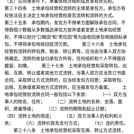
（五）在同等条件下，本集体经济组织成员享有优先权。
第三十四条 土地承包经营权流转的主体是承包方。承包方有
权依法自主决定土地承包经营权是否流转和流转的方式。
第三十五条 承包期内，发包方不得单方面解除承包合同，不
得假借少数服从多数强迫承包方放弃或者变更土地承包经营
权，不得以划分“口粮田”和“责任田”等为由收回承包地搞招标承
包，不得将承包地收回抵顶欠款。 第三十六条 土地承包
经营权流转的转包费、租金、转让费等，应当由当事人双方协
商确定。流转的收益归承包方所有，任何组织和个人不得擅自
截留、扣缴。 第三十七条 土地承包经营权采取转包、出
租、互换、转让或者其他方式流转，当事人双方应当签订书面
合同。采取转让方式流转的，应当经发包方同意；采取转包、
出租、互换或者其他方式流转的，应当报发包方备案。 土
地承包经营权流转合同一般包括以下条款： （一）双方当
事人的姓名、住所； （二）流转土地的名称、坐落、面
积、质量等级； （三）流转的期限和起止日期；
（四）流转土地的用途； （五）双方当事人的权利和义
务； （六）流转价款及支付方式； （七）违约责任。
第三十八条 土地承包经营权采取互换、转让方式流转，