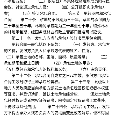
布承包方案； （三）依法召开本集体经济组织成员的村民
会议，讨论通过承包方案； （四）公开组织实施承包方
案； （五）签订承包合同。 第三节 承包期限和承包
合同 第二十条 耕地的承包期为三十年。草地的承包期为
三十年至五十年。林地的承包期为三十年至七十年；特殊林木
的林地承包期，经国务院林业行政主管部门批准可以延长。
第二十一条 发包方应当与承包方签订书面承包合同。
承包合同一般包括以下条款： （一）发包方、承包方
的名称，发包方负责人和承包方代表的姓名、住所；
（二）承包土地的名称、坐落、面积、质量等级； （三）
承包期限和起止日期； （四）承包土地的用途；
（五）发包方和承包方的权利和义务； （六）违约责任。
第二十二条 承包合同自成立之日起生效。承包方自承包
合同生效时取得土地承包经营权。 第二十三条 县级以上
地方人民政府应当向承包方颁发土地承包经营权证或者林权证
等证书，并登记造册，确认土地承包经营权。 颁发土地承
包经营权证或者林权证等证书，除按规定收取证书工本费外，
不得收取其他费用。 第二十四条 承包合同生效后，发包
方不得因承办人或者负责人的变动而变更或者解除，也不得因