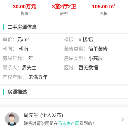
30.00万元
3
室
2
厅
2
卫
105.00 m
2
售价
房型
面积
二手房源信息
单价：
元/m
楼层：
6 楼/层
2
朝向：
朝南
装修类型：
简单装修
房屋年代：
年
房屋类型：
小高层
联系人：
周先生
区域：
暂无数据
产权年限：
未满五年
房源描述
周先生
(个人发布)
联系时请说明是在
马边房产网
看到的！