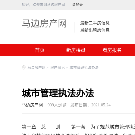
您好，欢迎来到马边房产网！
请登录
马边房产网
最新二手房信息
最新出租房信息
首页
新房楼盘
看房报名
马边房产网
>
房产资讯
>
城市管理执法办法
城市管理执法办法
马边房产网
909
人浏览
发布日期：2021.05.24
第一章 总 则 第一条 为了规范城市管理执法