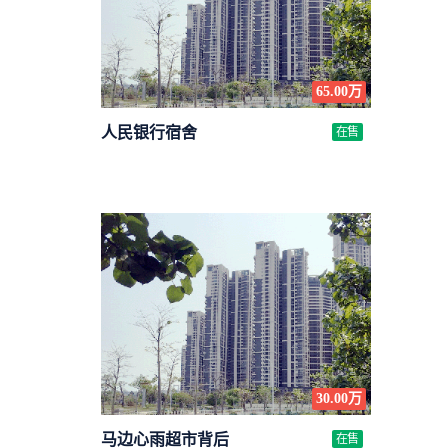
65.00万
人民银行宿舍
在售
条
30.00万
马边心雨超市背后
在售