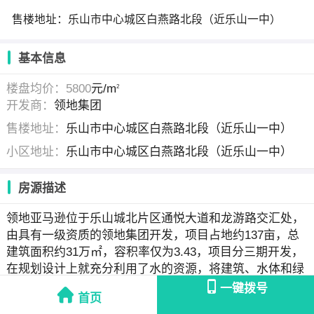
售楼地址：乐山市中心城区白燕路北段（近乐山一中）
基本信息
楼盘均价：5800
元/m
2
开发商：
领地集团
售楼地址：
乐山市中心城区白燕路北段（近乐山一中）
小区地址：
乐山市中心城区白燕路北段（近乐山一中）
房源描述
领地亚马逊位于乐山城北片区通悦大道和龙游路交汇处，
由具有一级资质的领地集团开发，项目占地约137亩，总
建筑面积约31万㎡，容积率仅为3.43，项目分三期开发，
在规划设计上就充分利用了水的资源，将建筑、水体和绿
化有机结合，沿竹公溪斥巨资2000万打造了约600米长，
一键拨号
首页
近2万平米的滨溪公园，在景观设计上，充分发挥竹公溪