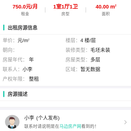
750.0元/月
1
室
1
厅
1
卫
40.00 m
2
租金
房型
面积
出租房源信息
单价：
元/m
楼层：
4 楼/层
2
朝向：
装修类型：
毛坯未装
房屋年代：
年
房屋类型：
多层
联系人：
小李
区域：
暂无数据
产权年限：
整租
房源描述
小李
(个人发布)
联系时请说明是在
马边房产网
看到的！