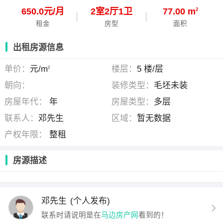
650.0元/月
2
室
2
厅
1
卫
77.00 m
2
租金
房型
面积
出租房源信息
单价：
元/m
楼层：
5 楼/层
2
朝向：
装修类型：
毛坯未装
房屋年代：
年
房屋类型：
多层
联系人：
邓先生
区域：
暂无数据
产权年限：
整租
房源描述
邓先生
(个人发布)
联系时请说明是在
马边房产网
看到的！